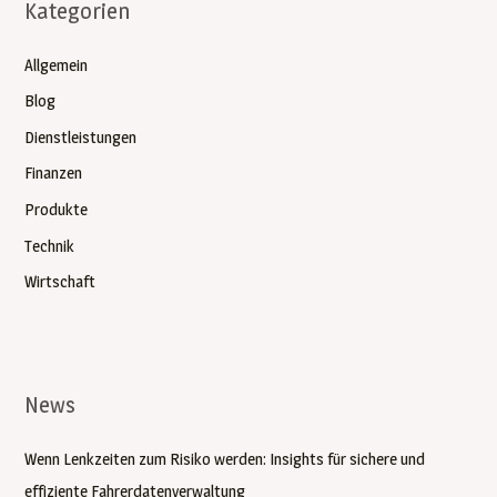
Kategorien
e
n
Allgemein
n
Blog
a
Dienstleistungen
c
Finanzen
h
:
Produkte
Technik
Wirtschaft
News
Wenn Lenkzeiten zum Risiko werden: Insights für sichere und
effiziente Fahrerdatenverwaltung