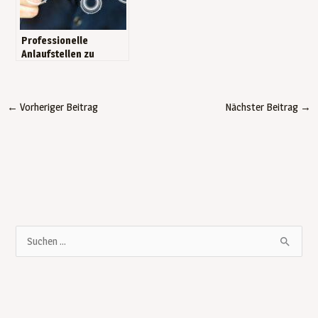
Professionelle
Anlaufstellen zu
Digitalisierungstheme
n
←
Vorheriger Beitrag
Nächster Beitrag
→
S
u
c
h