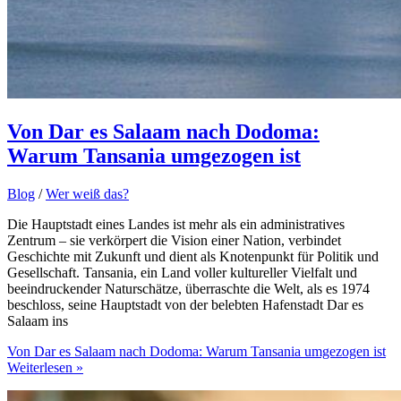
Von Dar es Salaam nach Dodoma:
Warum Tansania umgezogen ist
Blog
/
Wer weiß das?
Die Hauptstadt eines Landes ist mehr als ein administratives
Zentrum – sie verkörpert die Vision einer Nation, verbindet
Geschichte mit Zukunft und dient als Knotenpunkt für Politik und
Gesellschaft. Tansania, ein Land voller kultureller Vielfalt und
beeindruckender Naturschätze, überraschte die Welt, als es 1974
beschloss, seine Hauptstadt von der belebten Hafenstadt Dar es
Salaam ins
Von Dar es Salaam nach Dodoma: Warum Tansania umgezogen ist
Weiterlesen »