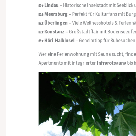
🏡
Lindau
– Historische Inselstadt mit Seeblick
🏡
Meersburg
– Perfekt für Kulturfans mit Bu
🏡
Überlingen
– Viele Wellnesshotels & Ferien
🏡
Konstanz
– Großstadtflair mit Bodenseeufer,
🏡
Höri-Halbinsel
– Geheimtipp für Ruhesuchend
Wer eine Ferienwohnung mit Sauna sucht, finde
Apartments mit integrierter
Infrarotsauna
bis 