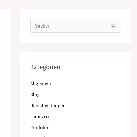
S
u
c
h
Kategorien
e
n
Allgemein
n
Blog
a
c
Dienstleistungen
h
Finanzen
:
Produkte