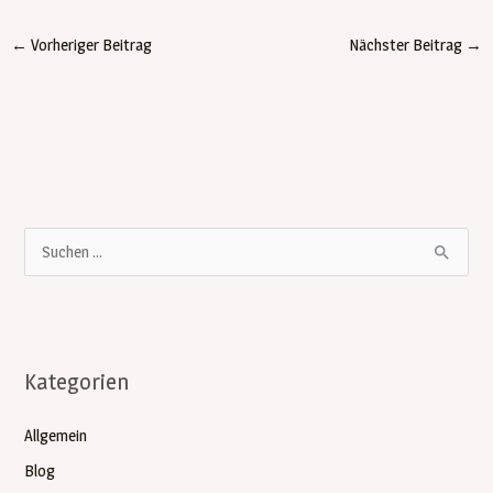
Betriebsdatenerfassun
g Zeit und Kosten
←
Vorheriger Beitrag
Nächster Beitrag
→
sparen
S
u
c
h
Kategorien
e
n
Allgemein
n
Blog
a