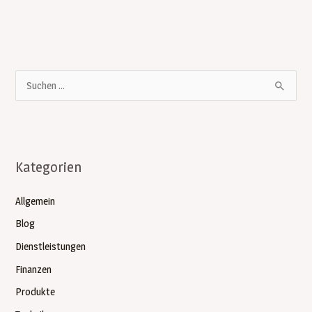
S
u
c
h
Kategorien
e
n
Allgemein
n
Blog
a
Dienstleistungen
c
Finanzen
h
:
Produkte